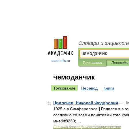
Словари и энциклоп
academic.ru
Толкования
Переводы
чемоданчик
Толкование
Перевод
Книги
Цвиленев, Николай Федорович
— Цви
51
1925 г. в Симферополе.] Родился я в го
сословию со всеми понятиями того креп
мне&#8230; …
Большая биографическая энциклопедия