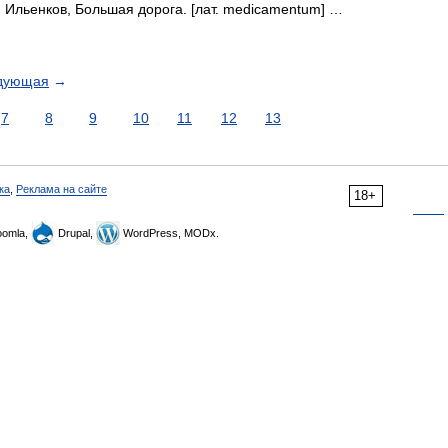
Ильенков, Большая дорога. [лат. medicamentum] …
дующая
→
7
8
9
10
11
12
13
ка
,
Реклама на сайте
18+
omla,
Drupal,
WordPress, MODx.