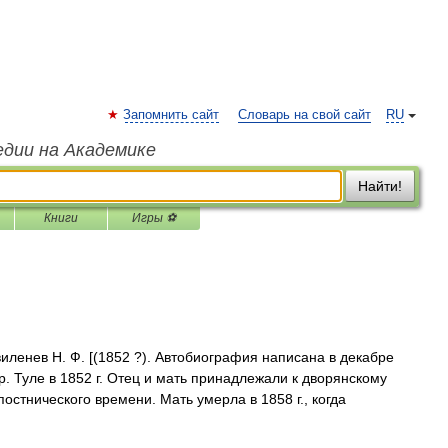
Запомнить сайт
Словарь на свой сайт
RU
едии на Академике
Найти!
Книги
Игры ⚽
ленев Н. Ф. [(1852 ?). Автобиография написана в декабре
р. Туле в 1852 г. Отец и мать принадлежали к дворянскому
остнического времени. Мать умерла в 1858 г., когда