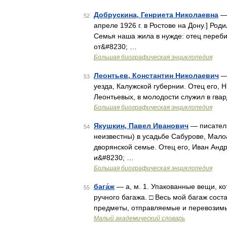
Добрускина, Генриета Николаевна
— 
52
апреле 1926 г. в Ростове на Дону.] Роди
Семья наша жила в нужде: отец переби
от&#8230; …
Большая биографическая энциклопедия
Леонтьев, Константин Николаевич
— 
53
уезда, Калужской губернии. Отец его, Н
Леонтьевых, в молодости служил в гвар
Большая биографическая энциклопедия
Якушкин, Павел Иванович
— писатель
54
неизвестны) в усадьбе Сабурове, Мало
дворянской семье. Отец его, Иван Андр
и&#8230; …
Большая биографическая энциклопедия
бага́ж
— а, м. 1. Упакованные вещи, ко
55
ручного багажа. □ Весь мой багаж сост
предметы, отправляемые и перевозимы
Малый академический словарь