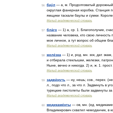
бау́л
— а, м. Продолговатый дорожный 
56
округлая фанерная коробка. Станция п
ямщики таскали баулы и сумки. Короле
Малый академический словарь
бла́го
— 1) а, ср. 1. Благополучие, сча
57
название человека, кто свою личность 
мое личное, а тут вопрос об общем бла
Малый академический словарь
желе́зка
— 1) и, род. мн. зок, дат. зка
58
и отбирала стеклышки, железки, патро
Ныне, вечно и никогда. 2) и, ж. 1. прос
Малый академический словарь
задви́нуть
— ну, нешь; сов., перех. (не
59
л., подо что л., за что л. Задвинуть в 
турецкие пистолеты были задвинуты за
Малый академический словарь
медикаме́нты
— ов, мн. (ед. медикамен
60
Владимирович схватил чемоданчик, в к