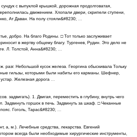
сундук с выпуклой крышкой, дорожная продолговатая,
ереполнилась движением. Хлопали двери, скрипели ступени,
нко, Ат Даван. На полу стояли&#8230; …
стье, добро. На благо Родины. □ Тот только заслуживает
приносит в жертву общему благу. Тургенев, Рудин. Это дело не
ге. Л. Толстой, Анна&#8230; …
м, ж. разг. Небольшой кусок железа. Георгина обыскивала Тольку
нные гильзы, которыми были набиты его карманы. Шефнер,
т. устар. Железная дорога …
сов. задвигать). 1. Двигая, переместить в глубину, внутрь чего
угол. Задвинуть горшок в печь. Задвинуть за шкаф. □ Чеканные
 пояс. Гоголь, Тарас&#8230; …
т, а, м.). Лечебные средства, лекарства. Евгений
отором всегда были необходимые хирургические инструменты,