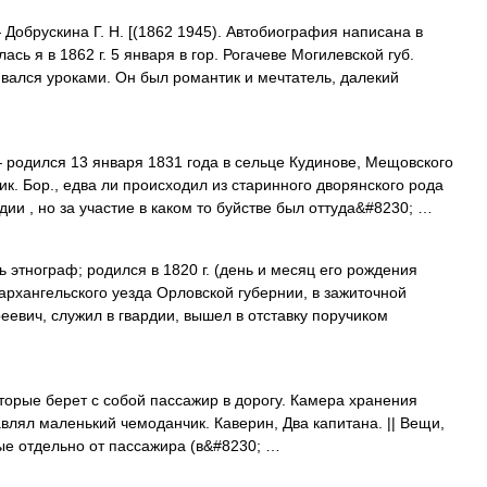
Добрускина Г. Н. [(1862 1945). Автобиография написана в
лась я в 1862 г. 5 января в гор. Рогачеве Могилевской губ.
вался уроками. Он был романтик и мечтатель, далекий
родился 13 января 1831 года в сельце Кудинове, Мещовского
ик. Бор., едва ли происходил из старинного дворянского рода
дии , но за участие в каком то буйстве был оттуда&#8230; …
 этнограф; родился в 1820 г. (день и месяц его рождения
архангельского уезда Орловской губернии, в зажиточной
еевич, служил в гвардии, вышел в отставку поручиком
торые берет с собой пассажир в дорогу. Камера хранения
авлял маленький чемоданчик. Каверин, Два капитана. || Вещи,
е отдельно от пассажира (в&#8230; …