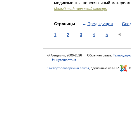
медикаменты, перевязочный материал. 
Малый академический словарь
Страницы
←
Предыдущая
Сле
1
2
3
4
5
6
© Академик, 2000-2026
Обратная связь:
Техподдерж
👣 Путешествия
Экспорт словарей на сайты
, сделанные на PHP,
Jo